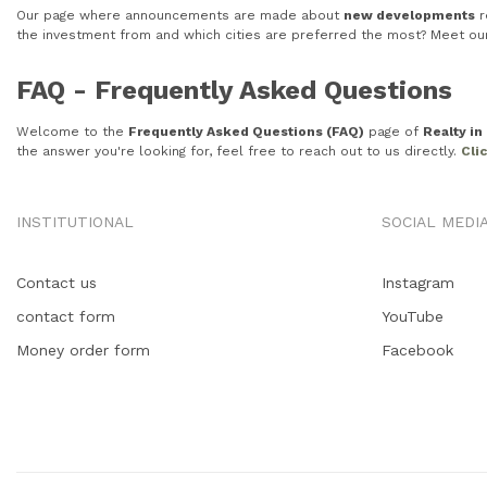
Our page where announcements are made about
new developments
r
the investment from and which cities are preferred the most? Meet o
FAQ - Frequently Asked Questions
Welcome to the
Frequently Asked Questions (FAQ)
page of
Realty i
the answer you're looking for, feel free to reach out to us directly.
Cli
INSTITUTIONAL
SOCIAL MEDI
Contact us
Instagram
contact form
YouTube
Money order form
Facebook