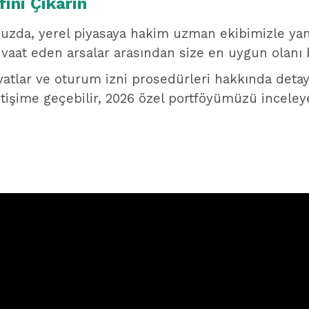
fini Çıkarın
uzda, yerel piyasaya hakim uzman ekibimizle yan
 vaat eden arsalar arasından size en uygun olanı b
yatlar ve oturum izni prosedürleri hakkında detayl
tişime geçebilir, 2026 özel portföyümüzü inceleyeb