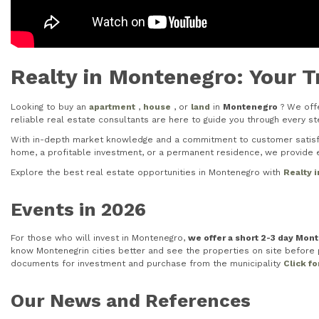
Realty in Montenegro: Your T
Looking to buy an
apartment
,
house
, or
land
in
Montenegro
? We offe
reliable real estate consultants are here to guide you through every 
With in-depth market knowledge and a commitment to customer satisfac
home, a profitable investment, or a permanent residence, we provide e
Explore the best real estate opportunities in Montenegro with
Realty 
Events in 2026
For those who will invest in Montenegro,
we offer a short 2-3 day Mon
know Montenegrin cities better and see the properties on site before pu
documents for investment and purchase from the municipality
Click f
Our News and References