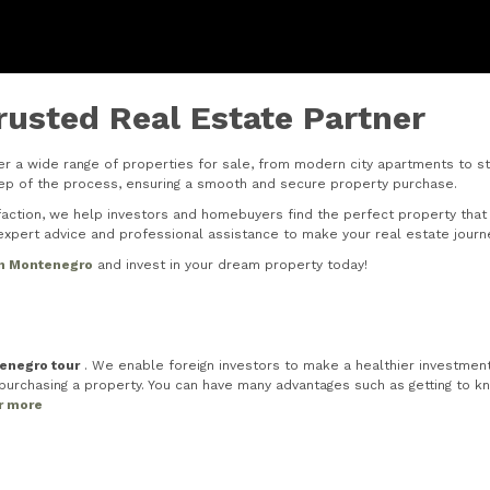
rusted Real Estate Partner
r a wide range of properties for sale, from modern city apartments to stu
step of the process, ensuring a smooth and secure property purchase.
tion, we help investors and homebuyers find the perfect property that s
xpert advice and professional assistance to make your real estate journ
in Montenegro
and invest in your dream property today!
tenegro tour
. We enable foreign investors to make a healthier investment 
rchasing a property. You can have many advantages such as getting to know
or more