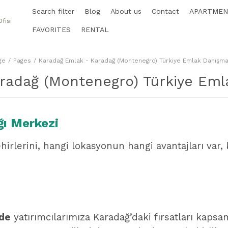
Search filter
Blog
About us
Contact
APARTME
FAVORITES
RENTAL
ge
Pages
Karadağ Emlak - Karadağ (Montenegro) Türkiye Emlak Danışman
radağ (Montenegro) Türkiye Emla
ğı Merkezi
rlerini, hangi lokasyonun hangi avantajları var, k
zde
yatırımcılarımıza Karadağ’daki fırsatları kaps