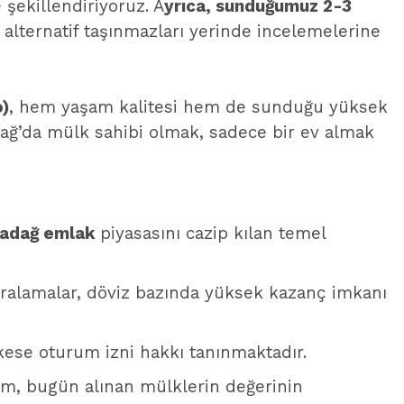
 şekillendiriyoruz. A
yrıca, sunduğumuz 2-3
alternatif taşınmazları yerinde incelemelerine
)
, hem yaşam kalitesi hem de sunduğu yüksek
radağ’da mülk sahibi olmak, sadece bir ev almak
adağ emlak
piyasasını cazip kılan temel
kiralamalar, döviz bazında yüksek kazanç imkanı
kese oturum izni hakkı tanınmaktadır.
um, bugün alınan mülklerin değerinin